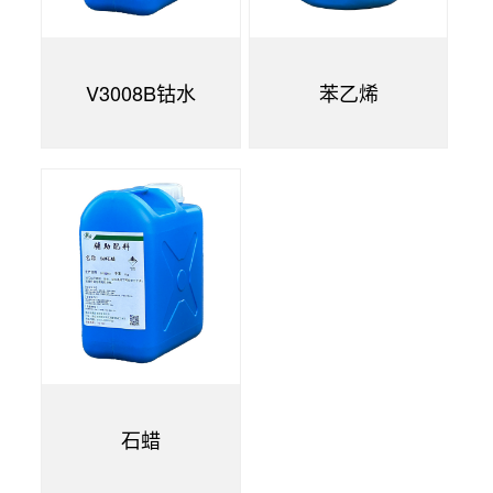
V3008B钴水
苯乙烯
石蜡